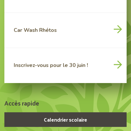
cet
actu
Voir
Car Wash Rhétos
cet
actu
Voir
Inscrivez-vous pour le 30 juin !
cet
actu
Accès rapide
Calendrier scolaire