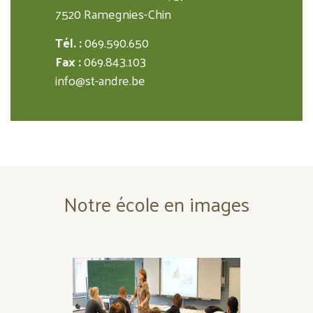
7520 Ramegnies-Chin
Tél. :
069.590.650
Fax :
069.843.103
info@st-andre.be
Notre école en images